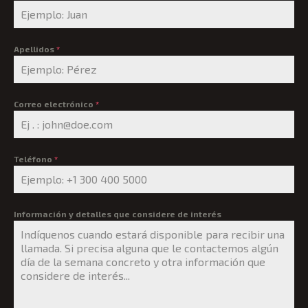
Apellidos
*
Correo electrónico
*
Teléfono
*
Información y detalles que considere de interés