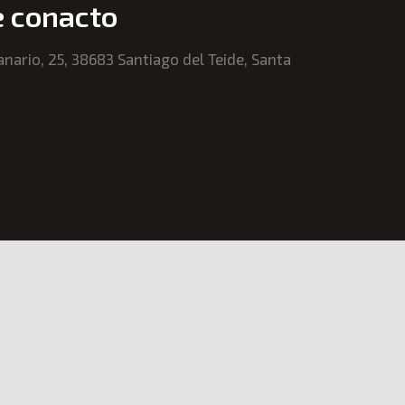
e conacto
tanario, 25, 38683 Santiago del Teide, Santa