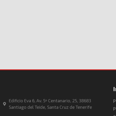
Edificio Eva 6, Av. 5º Centanario, 25, 38683
P
Santiago del Teide, Santa Cruz de Tenerife
P