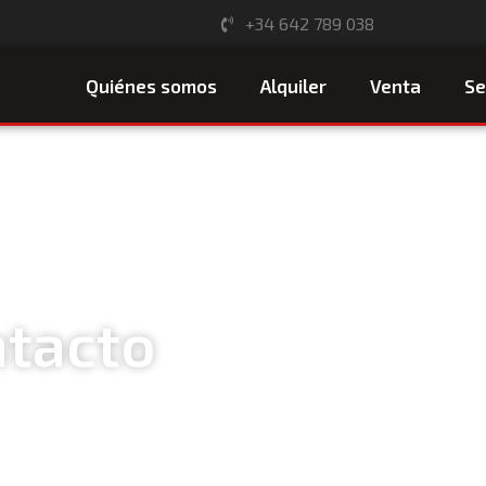
+34 642 789 038
Quiénes somos
Alquiler
Venta
Se
tacto