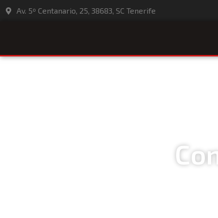
Av. 5º Centanario, 25, 38683, SC Tenerife
Con