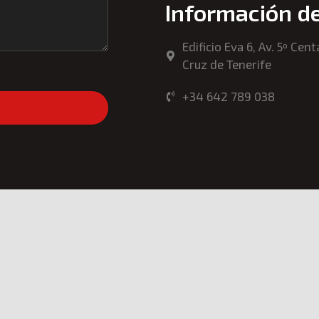
Información d
Edificio Eva 6, Av. 5º Cen
Cruz de Tenerife
+34 642 789 038