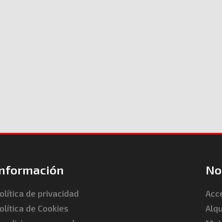
Información
No
olítica de privacidad
Acc
olítica de Cookies
Alqu