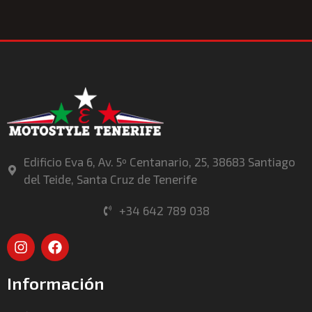
Edificio Eva 6, Av. 5º Centanario, 25, 38683 Santiago
del Teide, Santa Cruz de Tenerife
+34 642 789 038
Información