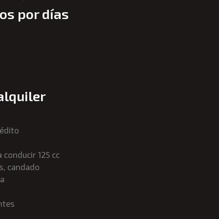
os por días
alquiler
rédito
 conducir 125 cc
os, candado
ta
ntes