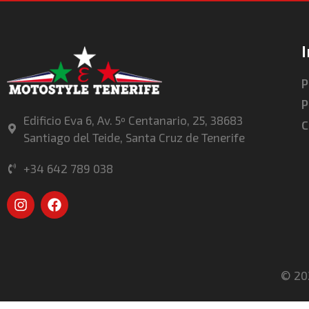
P
P
Edificio Eva 6, Av. 5º Centanario, 25, 38683
C
Santiago del Teide, Santa Cruz de Tenerife
+34 642 789 038
© 202