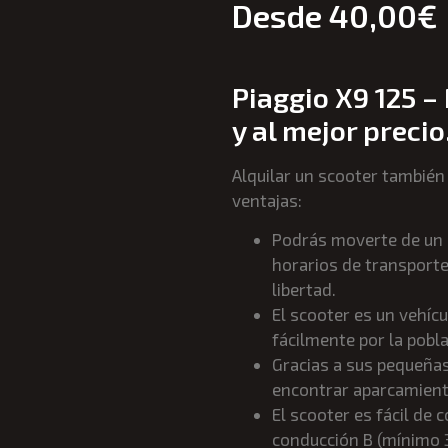
Desde
40,00
€
Piaggio X9 125 – 
y al mejor precio
Alquilar un scooter también 
ventajas:
Podrás moverte de un l
horarios de transporte 
libertad.
El scooter es un vehíc
fácilmente por la pobla
Gracias a sus pequeñas
encontrar aparcamiento
El scooter es fácil de
conducción B (mínimo 3