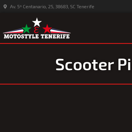
Av. 5º Centanario, 25, 38683, SC Tenerife
Scooter P