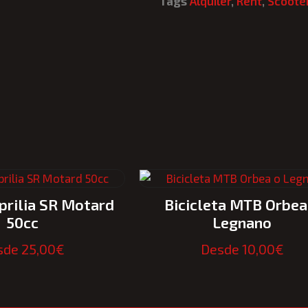
Tags
Alquiler
,
Rent
,
Scoote
prilia SR Motard
Bicicleta MTB Orbea
50cc
Legnano
sde
25,00
€
Desde
10,00
€