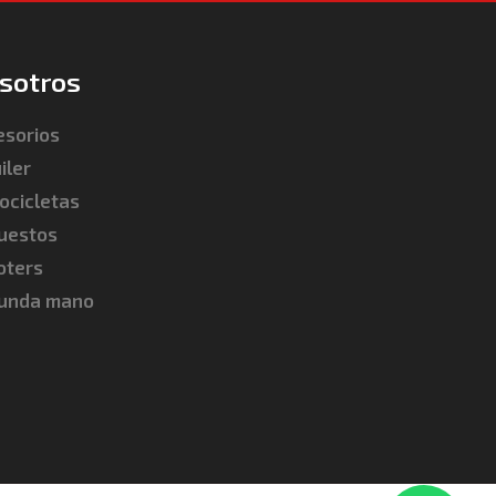
sotros
esorios
iler
ocicletas
uestos
oters
unda mano