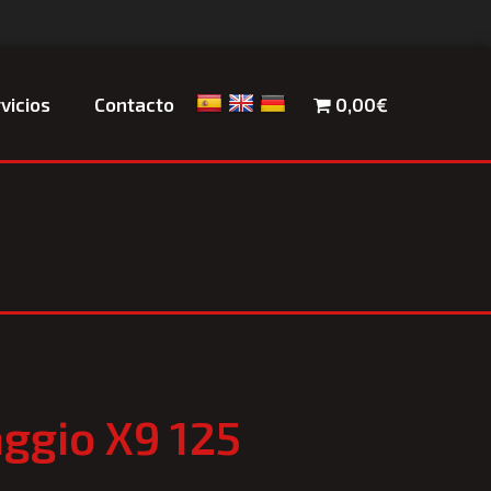
vicios
Contacto
0,00€
aggio X9 125