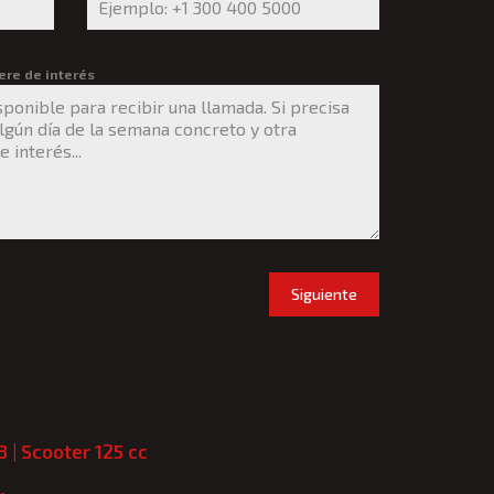
ere de interés
Siguiente
3 | Scooter 125 cc