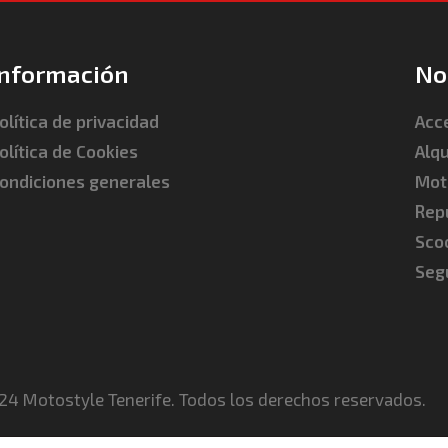
Información
No
olítica de privacidad
Acc
olítica de Cookies
Alqu
ondiciones generales
Mot
Rep
Sco
Seg
4 Motostyle Tenerife. Todos los derechos reservados.​