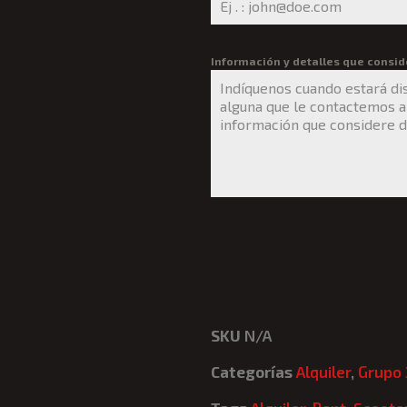
Información y detalles que consid
SKU
N/A
Categorías
Alquiler
,
Grupo 