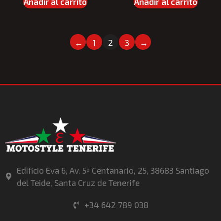
Añadir al carrito
Añadir al carrito
←
1
2
3
→
Edificio Eva 6, Av. 5º Centanario, 25, 38683 Santiago
del Teide, Santa Cruz de Tenerife
+34 642 789 038