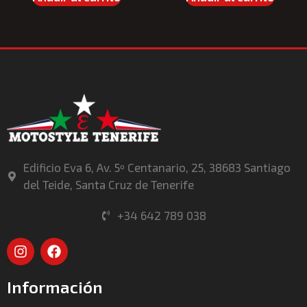
Edificio Eva 6, Av. 5º Centanario, 25, 38683 Santiago
del Teide, Santa Cruz de Tenerife
+34 642 789 038
Información