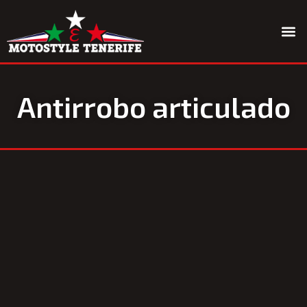
Quiénes somos
Antirrobo articulado